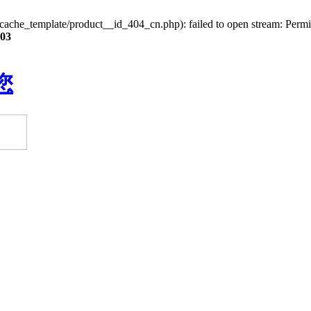
che_template/product__id_404_cn.php): failed to open stream: Permis
03
您