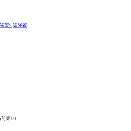
缘管>
缠绕管
前第1/1