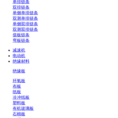
单排链条
双排链条
单侧单排链条
双测单排链条
单侧双排链条
双测双排链条
值板链条
弯板链条
减速机
电动机
绝缘材料
绝缘板
环氧板
布板
纸板
冷冲纸板
塑料板
有机玻璃板
石棉板