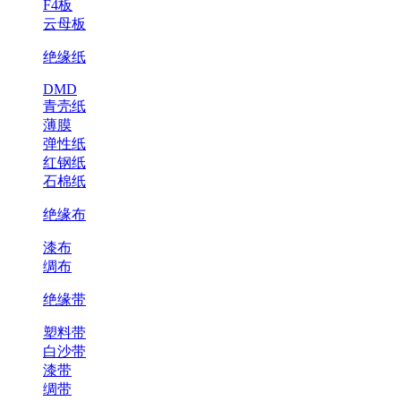
F4板
云母板
绝缘纸
DMD
青壳纸
薄膜
弹性纸
红钢纸
石棉纸
绝缘布
漆布
绸布
绝缘带
塑料带
白沙带
漆带
绸带