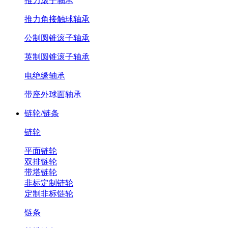
推力滚子轴承
推力角接触球轴承
公制圆锥滚子轴承
英制圆锥滚子轴承
电绝缘轴承
带座外球面轴承
链轮/链条
链轮
平面链轮
双排链轮
带塔链轮
非标定制链轮
定制非标链轮
链条