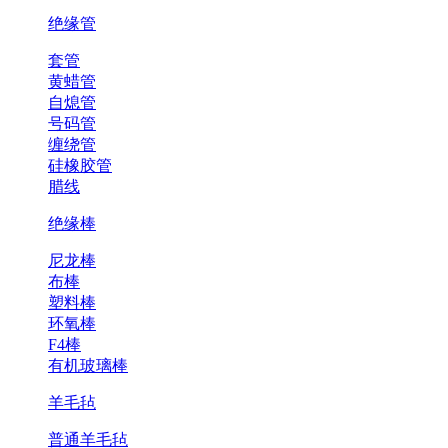
绝缘管
套管
黄蜡管
自熄管
号码管
缠绕管
硅橡胶管
腊线
绝缘棒
尼龙棒
布棒
塑料棒
环氧棒
F4棒
有机玻璃棒
羊毛毡
普通羊毛毡